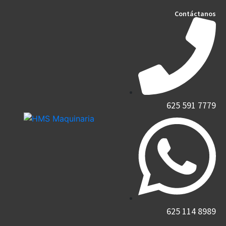
Contáctanos
625 591 7779​
625 114 8989