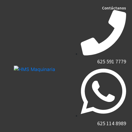
Contáctanos
625 591 7779​
625 114 8989