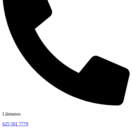
Llámanos
625 591 7779​