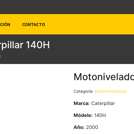
ACIÓN
CONTACTO
pillar 140H
H
Motonivelado
Categoría:
Motoniveladoras
Marca:
Caterpillar
Módelo:
140H
Año:
2000