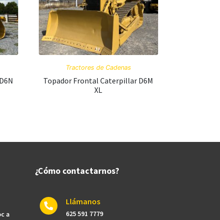
Tractores de Cadenas
 D6N
Topador Frontal Caterpillar D6M
XL
¿Cómo contactarnos?
Llámanos
625 591 7779​
oc a