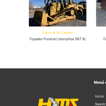
Tractores de Cadenas
Topador Frontal Caterpillar D6T XL
T
Menú 
Inicio
Nuestr