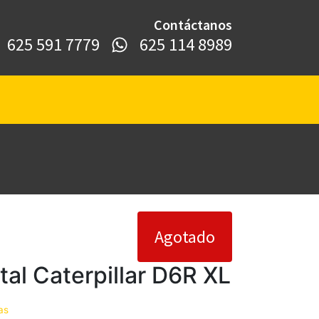
Contáctanos
625 591 7779​
625 114 8989
Agotado
al Caterpillar D6R XL
as