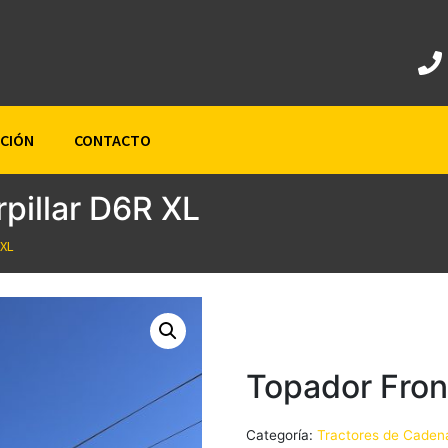
ACIÓN
CONTACTO
pillar D6R XL
 XL
Topador Front
Categoría:
Tractores de Caden