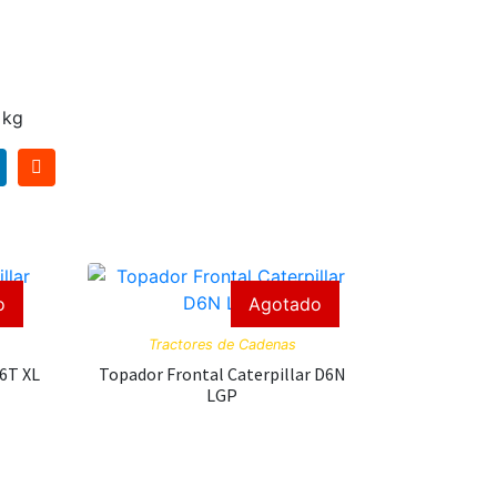
 kg
o
Agotado
Tractores de Cadenas
D6T XL
Topador Frontal Caterpillar D6N
LGP