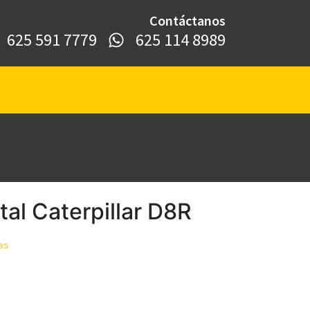
Contáctanos
625 591 7779​
625 114 8989
al Caterpillar D8R
as