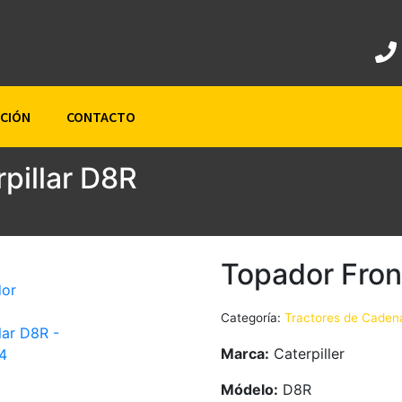
ACIÓN
CONTACTO
pillar D8R
Topador Front
Categoría:
Tractores de Caden
Marca:
Caterpiller
Módelo:
D8R