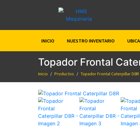
INICIO
NUESTRO INVENTARIO
UBIC
Topador Frontal Cater
Inicio
Productos
Topador Frontal Caterpillar D8R